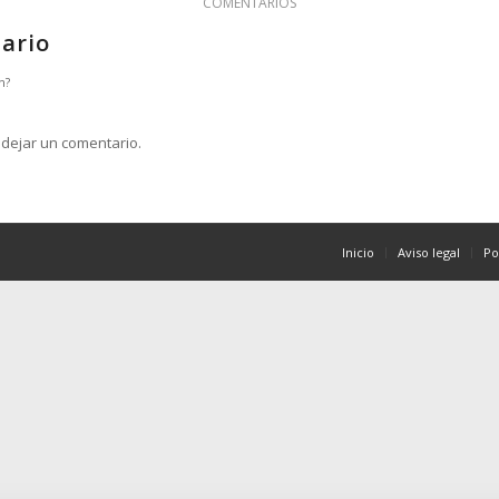
COMENTARIOS
ario
n?
dejar un comentario.
Inicio
Aviso legal
Po