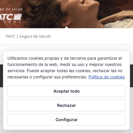
FIATC | Seguro de SALUD
Página 1 de 0
Utilizamos cookies propias y de terceros para garantizar el
funcionamiento de la web, medir su uso y mejorar nuestros
servicios. Puede aceptar todas las cookies, rechazar las no
© 2026 mcarmendelgado
necesarias o configurar sus preferencias.
Política de cookies
Inicio
Aviso legal
Política de privacidad
Política de cookies
Contacto
Aceptar todo
Rechazar
Configurar