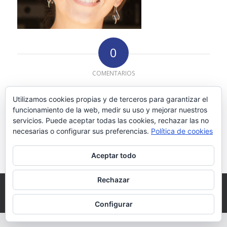
0
COMENTARIOS
Dejar un comentario
Utilizamos cookies propias y de terceros para garantizar el
funcionamiento de la web, medir su uso y mejorar nuestros
¿Quieres unirte a la conversación?
Siéntete libre de contribuir!
servicios. Puede aceptar todas las cookies, rechazar las no
necesarias o configurar sus preferencias.
Política de cookies
Debes estar conectado para dejar un comentario.
Aceptar todo
Rechazar
© 2026 mcarmendelgado
Inicio
Aviso legal
Política de privacidad
Política de cookies
Contacto
Configurar