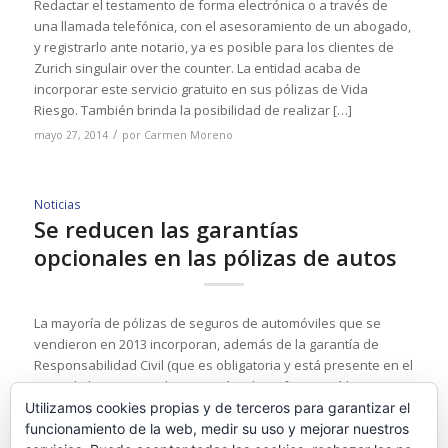
Redactar el testamento de forma electrónica o a través de
una llamada telefónica, con el asesoramiento de un abogado,
y registrarlo ante notario, ya es posible para los clientes de
Zurich singulair over the counter. La entidad acaba de
incorporar este servicio gratuito en sus pólizas de Vida
Riesgo. También brinda la posibilidad de realizar […]
/
mayo 27, 2014
por
Carmen Moreno
Noticias
Se reducen las garantías
opcionales en las pólizas de autos
La mayoría de pólizas de seguros de automóviles que se
vendieron en 2013 incorporan, además de la garantía de
Responsabilidad Civil (que es obligatoria y está presente en el
100% de las mismas), las garantías de Defensa Jurídica (98%) y,
en menor medida, las de Ocupantes y Asistencia en Viaje (con
Utilizamos cookies propias y de terceros para garantizar el
cuotas del 92% y […]
funcionamiento de la web, medir su uso y mejorar nuestros